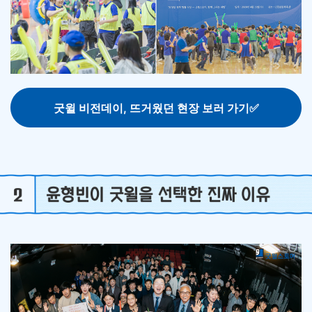
굿윌 비전데이, 뜨거웠던 현장 보러 가기✅